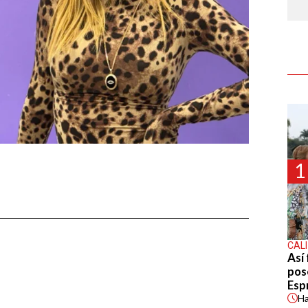
1
CALI
Así 
pos
Espr
H