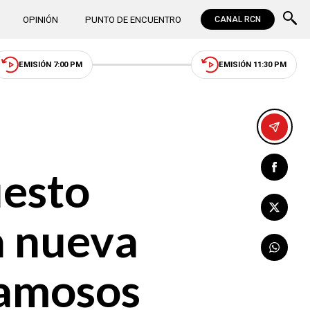
OPINIÓN
PUNTO DE ENCUENTRO
CANAL RCN
EMISIÓN 7:00 PM
EMISIÓN 11:30 PM
uesto
a nueva
Famosos