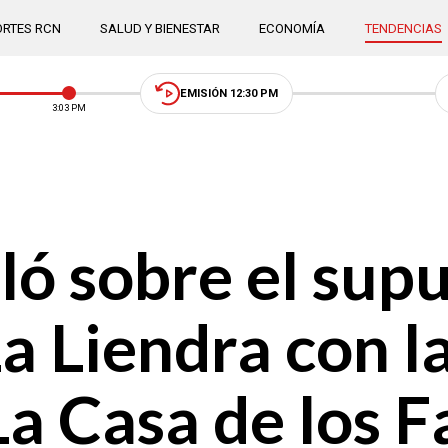
RTES RCN
SALUD Y BIENESTAR
ECONOMÍA
TENDENCIAS
EMISIÓN 12:30 PM
3:03 PM
ó sobre el sup
La Liendra con l
La Casa de los 