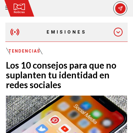
EMISIONES
MAÑANA EXPRESS
TENDENCIAS
Los 10 consejos para que no
EMISIÓN 12:30 PM
suplanten tu identidad en
redes sociales
EMISIÓN 7:00 PM
EMISIÓN 11:30 PM