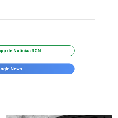
app de Noticias RCN
oogle News