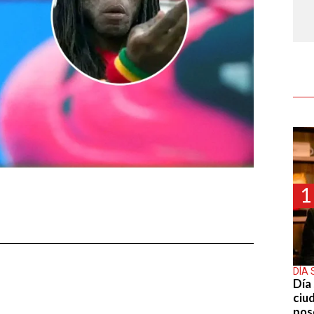
1
DÍA 
Día 
ciu
pos