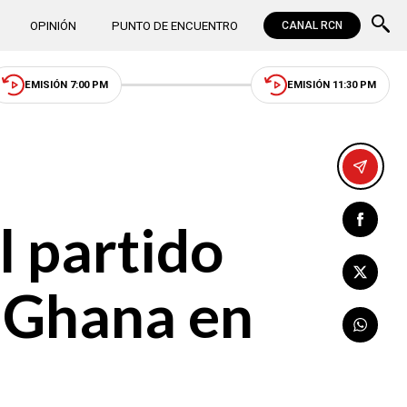
OPINIÓN
PUNTO DE ENCUENTRO
CANAL RCN
EMISIÓN 7:00 PM
EMISIÓN 11:30 PM
l partido
e Ghana en