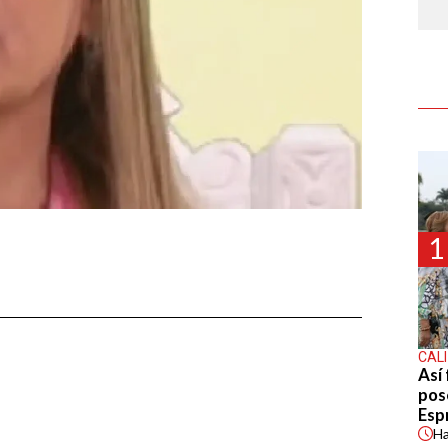
1
CALI
Así 
pos
Espr
H