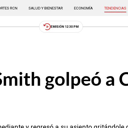
RTES RCN
SALUD Y BIENESTAR
ECONOMÍA
TENDENCIAS
EMISIÓN 12:30 PM
Smith golpeó a 
omediante y regresó a su asiento gritándole