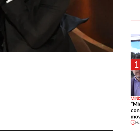
1
MIN
“Mi
con
mov
H