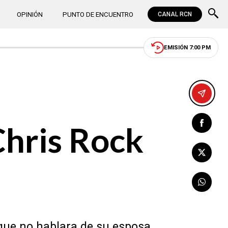
OPINIÓN
PUNTO DE ENCUENTRO
CANAL RCN
EMISIÓN 7:00 PM
Chris Rock
 que no hablara de su esposa,