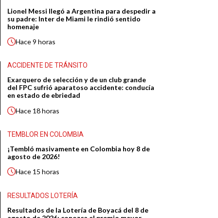
Lionel Messi llegó a Argentina para despedir a
su padre: Inter de Miami le rindió sentido
homenaje
Hace
9 horas
ACCIDENTE DE TRÁNSITO
Exarquero de selección y de un club grande
del FPC sufrió aparatoso accidente: conducía
en estado de ebriedad
Hace
18 horas
TEMBLOR EN COLOMBIA
¡Tembló masivamente en Colombia hoy 8 de
agosto de 2026!
Hace
15 horas
RESULTADOS LOTERÍA
Resultados de la Lotería de Boyacá del 8 de
agosto de 2026: conozca el premio mayor