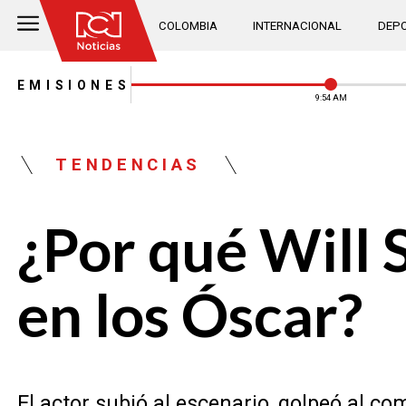
COLOMBIA
INTERNACIONAL
DEPO
EMISIONES
9:54 AM
TENDENCIAS
¿Por qué Will 
en los Óscar?
El actor subió al escenario, golpeó al c