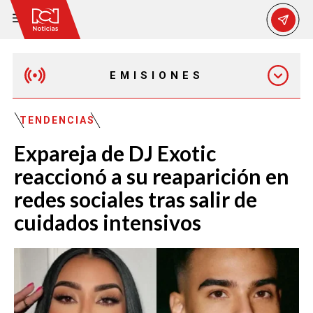
EMISIONES
MAÑANA EXPRESS
TENDENCIAS
Expareja de DJ Exotic
EMISIÓN 12:30 PM
reaccionó a su reaparición en
redes sociales tras salir de
EMISIÓN 7:00 PM
cuidados intensivos
EMISIÓN 11:30 PM