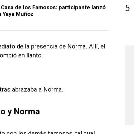
5
 Casa de los Famosos: participante lanzó
ra Yaya Muñoz
iato de la presencia de Norma. Allí, el
ompió en llanto.
ntras abrazaba a Norma.
eo y Norma
nto con los demás famosos, tal cual