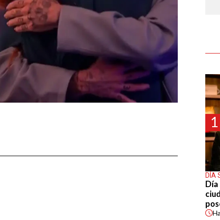
1
DÍA 
Día 
ciu
pos
H