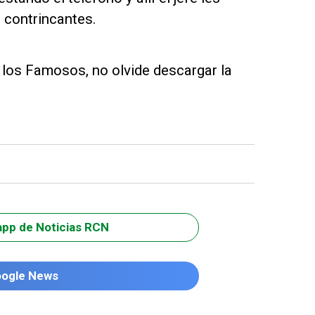
 contrincantes.
e los Famosos, no olvide descargar la
app de Noticias RCN
oogle News