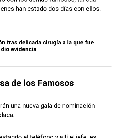
enes han estado dos días con ellos.
n tras delicada cirugía a la que fue
dio evidencia
asa de los Famosos
virán una nueva gala de nominación
placa.
tando el teléfono y allí el jefe les