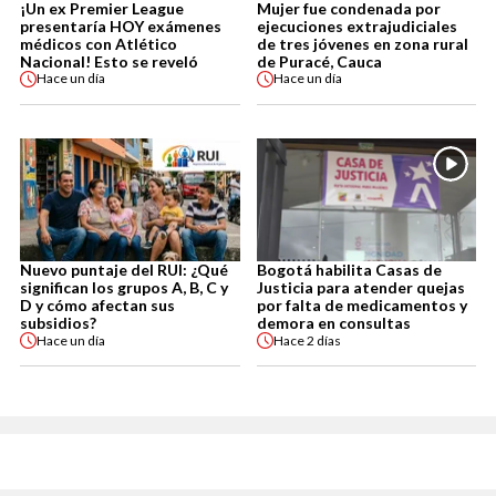
¡Un ex Premier League
Mujer fue condenada por
presentaría HOY exámenes
ejecuciones extrajudiciales
médicos con Atlético
de tres jóvenes en zona rural
Nacional! Esto se reveló
de Puracé, Cauca
Hace
un día
Hace
un día
Nuevo puntaje del RUI: ¿Qué
Bogotá habilita Casas de
significan los grupos A, B, C y
Justicia para atender quejas
D y cómo afectan sus
por falta de medicamentos y
subsidios?
demora en consultas
Hace
un día
Hace
2 días