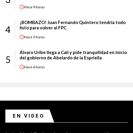
Hace
9 horas
¡BOMBAZO! Juan Fernando Quintero tendría todo
4
listo para volver al FPC
Hace
3 horas
Álvaro Uribe llega a Cali y pide tranquilidad en inicio
5
del gobierno de Abelardo de la Espriella
Hace
6 horas
EN VIDEO