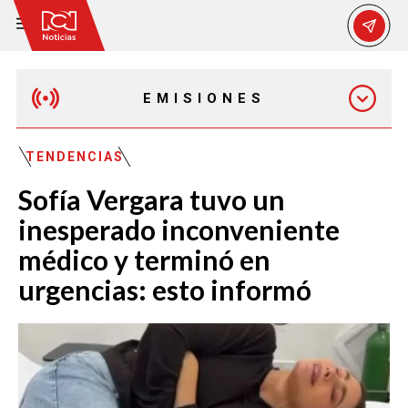
EMISIONES
MAÑANA EXPRESS
TENDENCIAS
Sofía Vergara tuvo un
EMISIÓN 12:30 PM
inesperado inconveniente
médico y terminó en
EMISIÓN 7:00 PM
urgencias: esto informó
EMISIÓN 11:30 PM