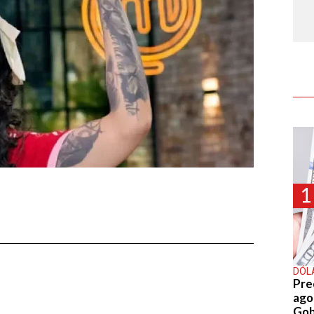
1
DÓL
Pre
agos
Gob