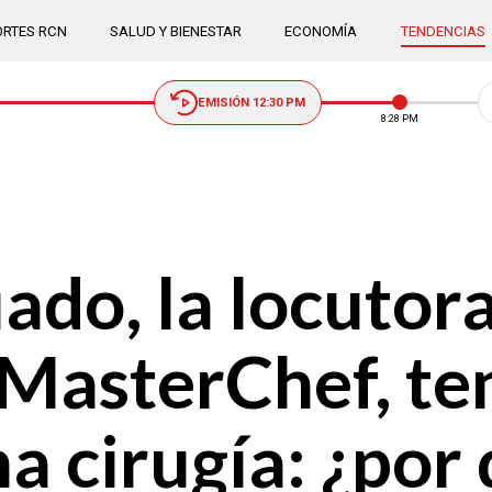
RTES RCN
SALUD Y BIENESTAR
ECONOMÍA
TENDENCIAS
EMISIÓN 12:30 PM
8:28 PM
ado, la locutor
 MasterChef, te
a cirugía: ¿por