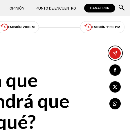
OPINIÓN
PUNTO DE ENCUENTRO
CANAL RCN
EMISIÓN 7:00 PM
EMISIÓN 11:30 PM
a que
ndrá que
 qué?