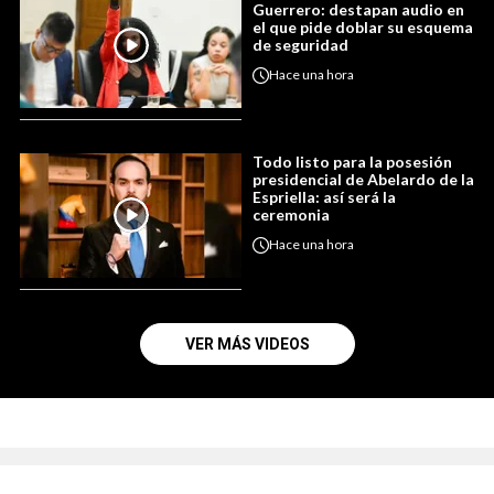
Guerrero: destapan audio en
el que pide doblar su esquema
de seguridad
Hace
una hora
Todo listo para la posesión
presidencial de Abelardo de la
Espriella: así será la
ceremonia
Hace
una hora
VER MÁS VIDEOS