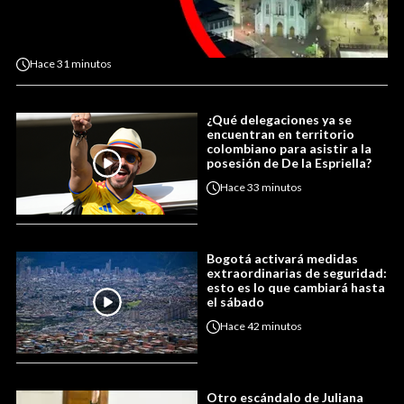
Hace
31 minutos
¿Qué delegaciones ya se
encuentran en territorio
colombiano para asistir a la
posesión de De la Espriella?
Hace
33 minutos
Bogotá activará medidas
extraordinarias de seguridad:
esto es lo que cambiará hasta
el sábado
Hace
42 minutos
Otro escándalo de Juliana