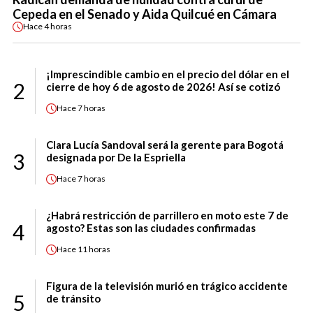
Cepeda en el Senado y Aida Quilcué en Cámara
Hace
4 horas
¡Imprescindible cambio en el precio del dólar en el
2
cierre de hoy 6 de agosto de 2026! Así se cotizó
Hace
7 horas
Clara Lucía Sandoval será la gerente para Bogotá
3
designada por De la Espriella
Hace
7 horas
¿Habrá restricción de parrillero en moto este 7 de
4
agosto? Estas son las ciudades confirmadas
Hace
11 horas
Figura de la televisión murió en trágico accidente
5
de tránsito