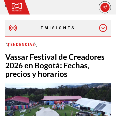
EMISIONES
MAÑANA EXPRESS
TENDENCIAS
Vassar Festival de Creadores
EMISIÓN 12:30 PM
2026 en Bogotá: Fechas,
precios y horarios
EMISIÓN 7:00 PM
EMISIÓN 11:30 PM