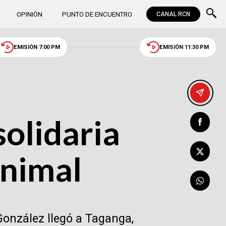
OPINIÓN
PUNTO DE ENCUENTRO
CANAL RCN
EMISIÓN 7:00 PM
EMISIÓN 11:30 PM
solidaria
animal
 González llegó a Taganga,