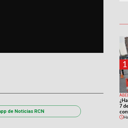
1
ABE
¿Ha
7 d
app de Noticias RCN
con
H