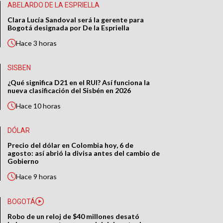
ABELARDO DE LA ESPRIELLA
Clara Lucía Sandoval será la gerente para
Bogotá designada por De la Espriella
Hace
3 horas
SISBEN
¿Qué significa D21 en el RUI? Así funciona la
nueva clasificación del Sisbén en 2026
Hace
10 horas
DÓLAR
Precio del dólar en Colombia hoy, 6 de
agosto: así abrió la divisa antes del cambio de
Gobierno
Hace
9 horas
BOGOTÁ
Robo de un reloj de $40 millones desató