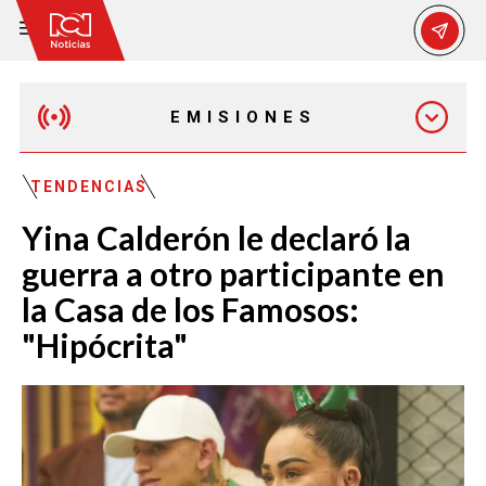
EMISIONES
EMISIÓN 12:30 PM
TENDENCIAS
Yina Calderón le declaró la
EMISIÓN 7:00 PM
guerra a otro participante en
la Casa de los Famosos:
"Hipócrita"