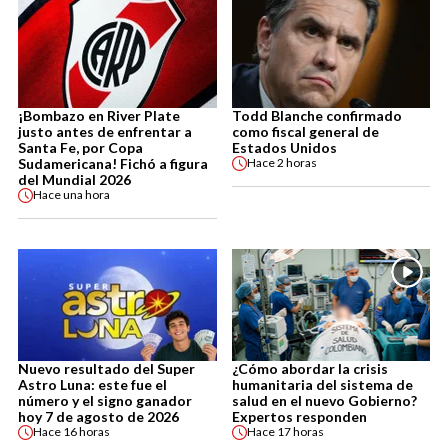
¡Bombazo en River Plate
Todd Blanche confirmado
justo antes de enfrentar a
como fiscal general de
Santa Fe, por Copa
Estados Unidos
Sudamericana! Fichó a figura
Hace
2 horas
del Mundial 2026
Hace
una hora
Nuevo resultado del Super
¿Cómo abordar la crisis
Astro Luna: este fue el
humanitaria del sistema de
número y el signo ganador
salud en el nuevo Gobierno?
hoy 7 de agosto de 2026
Expertos responden
Hace
16 horas
Hace
17 horas