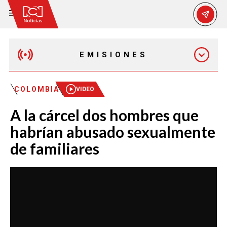
EMISIONES
MAÑANA EXPRESS
COLOMBIA
VIDEO
A la cárcel dos hombres que
EMISIÓN 12:30 PM
habrían abusado sexualmente
de familiares
EMISIÓN 7:00 PM
EMISIÓN 11:30 PM