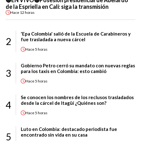
🔴EN VIVO🔴Posesión presidencial de Abelardo
de la Espriella en Cali: siga la transmisión
Hace
12 horas
'Epa Colombia' salió de la Escuela de Carabineros y
2
fue trasladada a nueva cárcel
Hace
5 horas
Gobierno Petro cerró su mandato con nuevas reglas
3
para los taxis en Colombia: esto cambió
Hace
5 horas
Se conocen los nombres de los reclusos trasladados
4
desde la cárcel de Itagüí ¿Quiénes son?
Hace
5 horas
Luto en Colombia: destacado periodista fue
5
encontrado sin vida en su casa