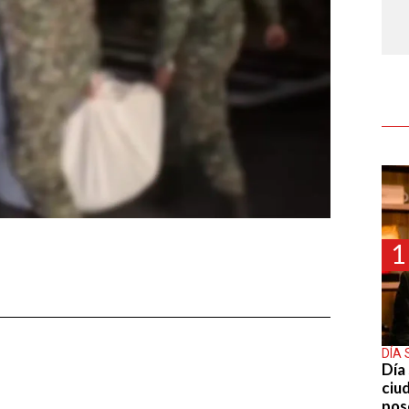
1
DÍA 
Día 
ciu
pos