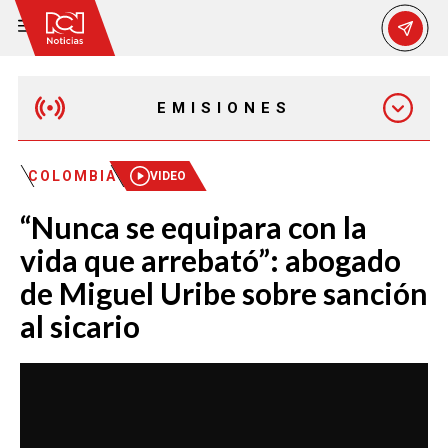
EMISIONES
EMISIÓN 12:30 PM
COLOMBIA
VIDEO
“Nunca se equipara con la
EMISIÓN 7:00 PM
vida que arrebató”: abogado
de Miguel Uribe sobre sanción
al sicario