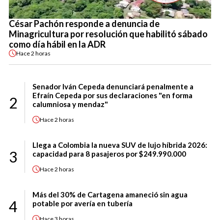
César Pachón responde a denuncia de
Minagricultura por resolución que habilitó sábado
como día hábil en la ADR
Hace
2 horas
Senador Iván Cepeda denunciará penalmente a
Efraín Cepeda por sus declaraciones "en forma
2
calumniosa y mendaz"
Hace
2 horas
Llega a Colombia la nueva SUV de lujo híbrida 2026:
3
capacidad para 8 pasajeros por $249.990.000
Hace
2 horas
Más del 30% de Cartagena amaneció sin agua
4
potable por avería en tubería
Hace
3 horas