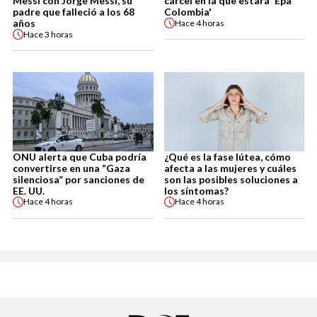
Messi con Jorge Messi, su
cárcel en la que estará 'Epa
padre que falleció a los 68
Colombia'
años
Hace
4 horas
Hace
3 horas
ONU alerta que Cuba podría
¿Qué es la fase lútea, cómo
convertirse en una “Gaza
afecta a las mujeres y cuáles
silenciosa” por sanciones de
son las posibles soluciones a
EE. UU.
los síntomas?
Hace
4 horas
Hace
4 horas