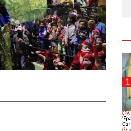
1
EPA
'Epa
Car
H