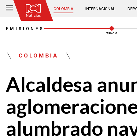
COLOMBIA
INTERNACIONAL
DEPO
EMISIONES
9:46 AM
COLOMBIA
Alcaldesa anun
aglomeracione
alumbrado na