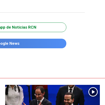
app de Noticias RCN
oogle News