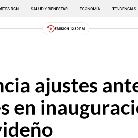
RTES RCN
SALUD Y BIENESTAR
ECONOMÍA
TENDENCIAS
EMISIÓN 12:30 PM
cia ajustes ant
s en inauguraci
videño