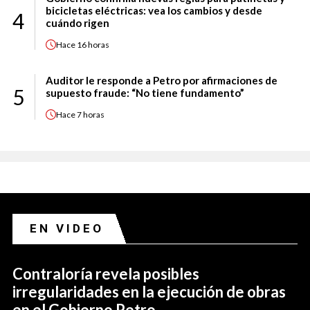
bicicletas eléctricas: vea los cambios y desde
4
cuándo rigen
Hace
16 horas
Auditor le responde a Petro por afirmaciones de
5
supuesto fraude: “No tiene fundamento”
Hace
7 horas
EN VIDEO
Contraloría revela posibles
irregularidades en la ejecución de obras
en el Gobierno Petro