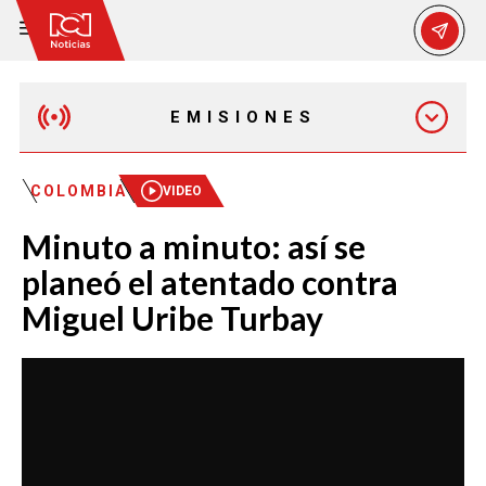
EMISIONES
EMISIÓN 12:30 PM
COLOMBIA
VIDEO
Minuto a minuto: así se
EMISIÓN 7:00 PM
planeó el atentado contra
Miguel Uribe Turbay