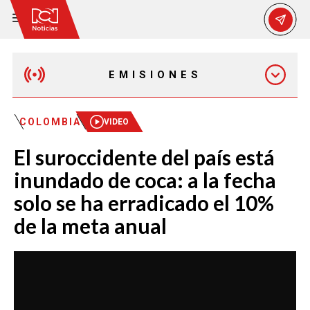
EMISIONES
MAÑANA EXPRESS
COLOMBIA
VIDEO
El suroccidente del país está
EMISIÓN 12:30 PM
inundado de coca: a la fecha
solo se ha erradicado el 10%
EMISIÓN 7:00 PM
de la meta anual
EMISIÓN 11:30 PM