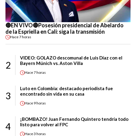
🔴EN VIVO🔴Posesión presidencial de Abelardo
de la Espriella en Cali: siga la transmisión
Hace
7 horas
VIDEO: GOLAZO descomunal de Luis Díaz con el
2
Bayern Múnich vs. Aston Villa
Hace
7 horas
Luto en Colombia: destacado periodista fue
3
encontrado sin vida en su casa
Hace
9 horas
¡BOMBAZO! Juan Fernando Quintero tendría todo
4
listo para volver al FPC
Hace
3 horas