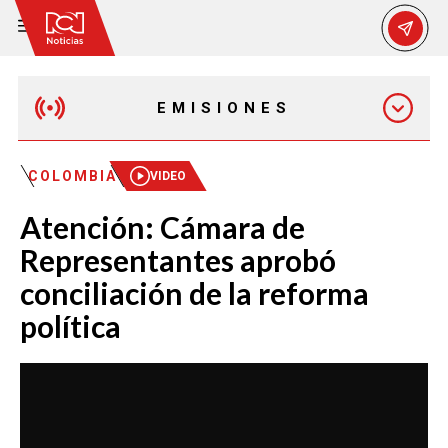
EMISIONES
MAÑANA EXPRESS
COLOMBIA
VIDEO
Atención: Cámara de
EMISIÓN 12:30 PM
Representantes aprobó
conciliación de la reforma
EMISIÓN 7:00 PM
política
EMISIÓN 11:30 PM