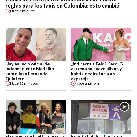
reglas para los taxis en Colombia: esto cambió
Hace
7 minutos
Hay anuncio oficial de
¿Indirecta a Feid? Karol G
Independiente Medellín
estrena su nuevo álbum y
sobre Juan Fernando
habría dedicatoria a su
Quintero
expareja
Hace
35 minutos
Hace
una hora
El regreso de la ultraderecha
Bogotá habilita Casas de