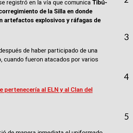
se registró en la vía que comunica
Tibú-
 corregimiento de la Silla en donde
n artefactos explosivos y ráfagas de
3
después de haber participado de una
o, cuando fueron atacados por varios
4
pertenecería al ELN y al Clan del
5
urió de manera inmediata el uniformado