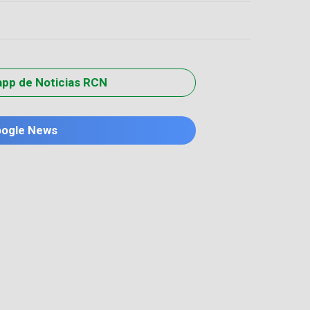
app de Noticias RCN
oogle News