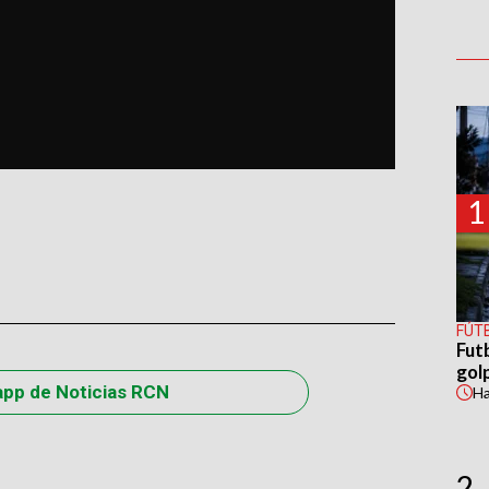
1
FÚT
Fut
gol
app de Noticias RCN
H
2