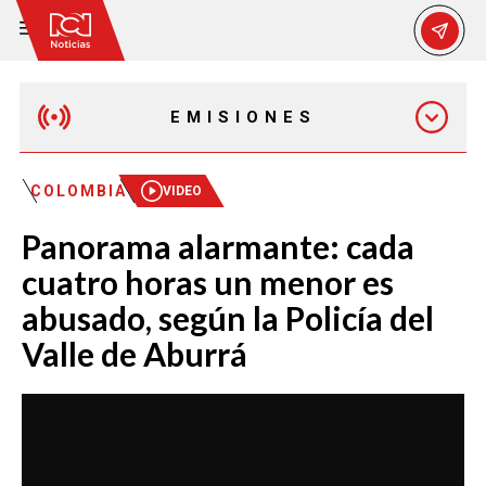
EMISIONES
EMISIÓN 12:30 PM
COLOMBIA
VIDEO
Panorama alarmante: cada
EMISIÓN 7:00 PM
cuatro horas un menor es
abusado, según la Policía del
Valle de Aburrá