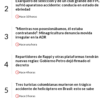
Exarquero de selección y de un club grande del FPC
sufrió aparatoso accidente: conducía en estado de
2
ebriedad
Hace
10 horas
“Mientras nos posesionábamos, él estaba
contratando”: Minagricultura denuncia movida
3
irregular en la ADR
Hace
una hora
Repartidores de Rappi y otras plataformas tendrán
nuevas reglas: Gobierno Petro dejó firmado el
4
decreto
Hace
4 horas
Tres turistas colombianas murieron en trágico
5
accidente de helicóptero en Brasil: esto se sabe
Hace
3 horas