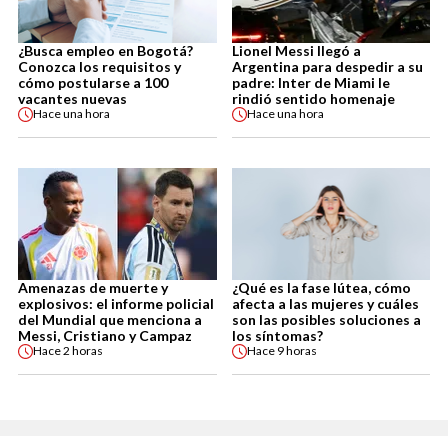
¿Busca empleo en Bogotá?
Lionel Messi llegó a
Conozca los requisitos y
Argentina para despedir a su
cómo postularse a 100
padre: Inter de Miami le
vacantes nuevas
rindió sentido homenaje
Hace
una hora
Hace
una hora
Amenazas de muerte y
¿Qué es la fase lútea, cómo
explosivos: el informe policial
afecta a las mujeres y cuáles
del Mundial que menciona a
son las posibles soluciones a
Messi, Cristiano y Campaz
los síntomas?
Hace
2 horas
Hace
9 horas