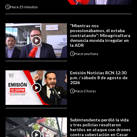
Hace
25 minutos
“Mientras nos
posesionábamos, él estaba
contratando”: Minagricultura
denuncia movida irregular en
la ADR
Hace
una hora
Emisión Noticias RCN 12:30
p.m. / sábado 8 de agosto de
2026
Hace
2 horas
Subintendente perdió la vida
y tres policías resultaron
heridos en ataque con drones
contra subestación en Cesar