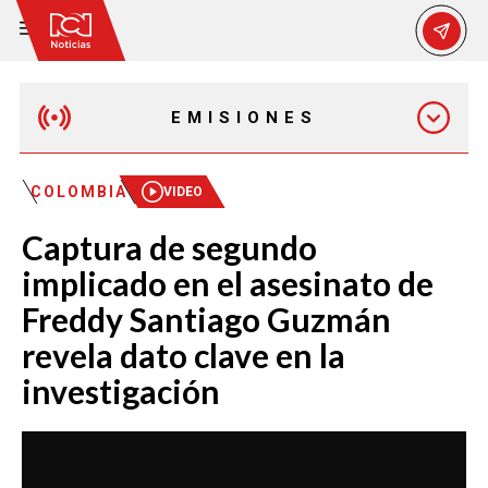
EMISIONES
EMISIÓN 12:30 PM
COLOMBIA
VIDEO
Captura de segundo
EMISIÓN 7:00 PM
implicado en el asesinato de
Freddy Santiago Guzmán
revela dato clave en la
investigación