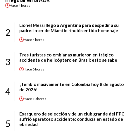
irregular en la ADR
Hace
4 horas
Lionel Messi llegó a Argentina para despedir a su
2
padre: Inter de Miami le rindió sentido homenaje
Hace
4 horas
Tres turistas colombianas murieron en trágico
3
accidente de helicóptero en Brasil: esto se sabe
Hace
6 horas
¡Tembló masivamente en Colombia hoy 8 de agosto
4
de 2026!
Hace
10 horas
Exarquero de selección y de un club grande del FPC
sufrió aparatoso accidente: conducía en estado de
5
ebriedad