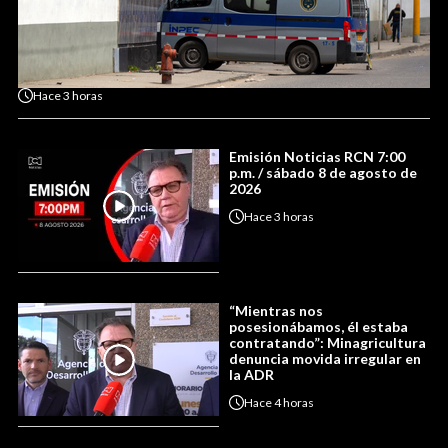
Hace
3 horas
Emisión Noticias RCN 7:00
p.m. / sábado 8 de agosto de
2026
Hace
3 horas
“Mientras nos
posesionábamos, él estaba
contratando”: Minagricultura
denuncia movida irregular en
la ADR
Hace
4 horas