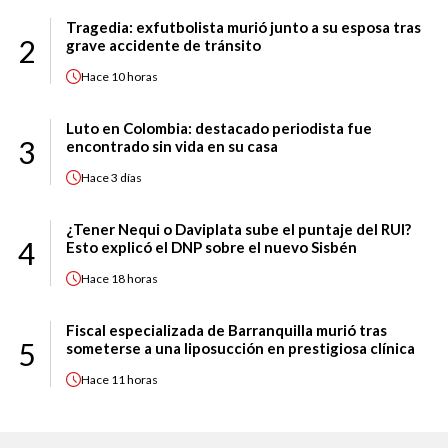
Tragedia: exfutbolista murió junto a su esposa tras
2
grave accidente de tránsito
Hace
10 horas
Luto en Colombia: destacado periodista fue
3
encontrado sin vida en su casa
Hace
3 días
¿Tener Nequi o Daviplata sube el puntaje del RUI?
4
Esto explicó el DNP sobre el nuevo Sisbén
Hace
18 horas
Fiscal especializada de Barranquilla murió tras
5
someterse a una liposucción en prestigiosa clínica
Hace
11 horas