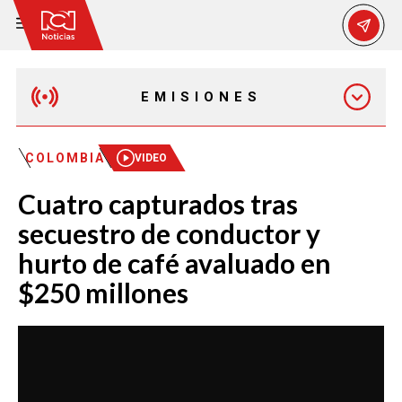
EMISIONES
MAÑANA EXPRESS
COLOMBIA
VIDEO
Cuatro capturados tras
EMISIÓN 12:30 PM
secuestro de conductor y
hurto de café avaluado en
EMISIÓN 7:00 PM
$250 millones
EMISIÓN 11:30 PM