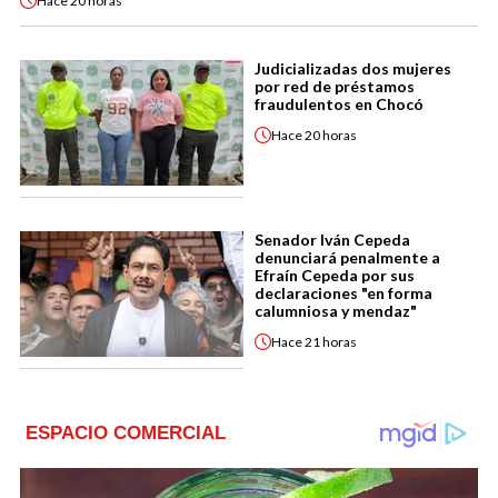
Hace
20 horas
Judicializadas dos mujeres
por red de préstamos
fraudulentos en Chocó
Hace
20 horas
Senador Iván Cepeda
denunciará penalmente a
Efraín Cepeda por sus
declaraciones "en forma
calumniosa y mendaz"
Hace
21 horas