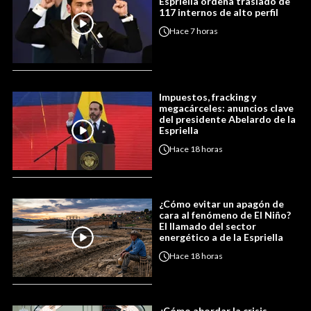
Espriella ordena traslado de
117 internos de alto perfil
Hace
7 horas
Impuestos, fracking y
megacárceles: anuncios clave
del presidente Abelardo de la
Espriella
Hace
18 horas
¿Cómo evitar un apagón de
cara al fenómeno de El Niño?
El llamado del sector
energético a de la Espriella
Hace
18 horas
¿Cómo abordar la crisis