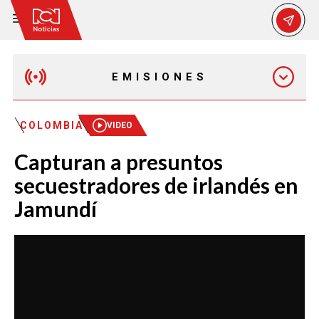
EMISIONES
EMISIÓN 12:30 PM
COLOMBIA
VIDEO
Capturan a presuntos
EMISIÓN 7:00 PM
secuestradores de irlandés en
Jamundí