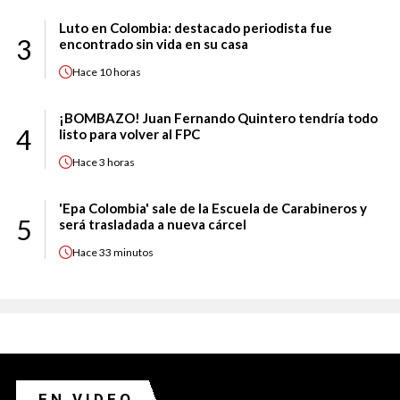
Luto en Colombia: destacado periodista fue
3
encontrado sin vida en su casa
Hace
10 horas
¡BOMBAZO! Juan Fernando Quintero tendría todo
4
listo para volver al FPC
Hace
3 horas
'Epa Colombia' sale de la Escuela de Carabineros y
5
será trasladada a nueva cárcel
Hace
33 minutos
EN VIDEO