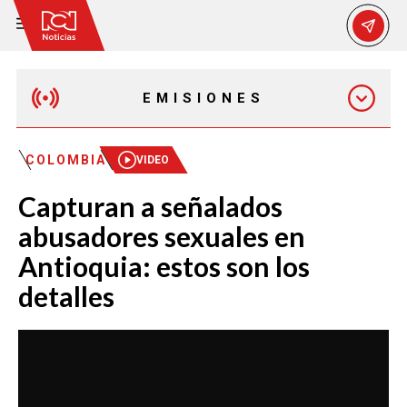
EMISIONES
MAÑANA EXPRESS
COLOMBIA
VIDEO
Capturan a señalados
EMISIÓN 12:30 PM
abusadores sexuales en
Antioquia: estos son los
EMISIÓN 7:00 PM
detalles
EMISIÓN 11:30 PM