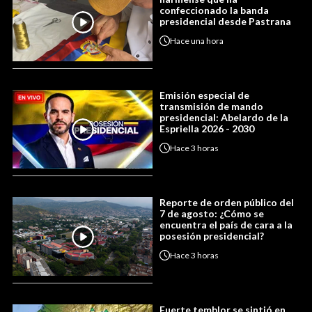
confeccionado la banda
presidencial desde Pastrana
Hace
una hora
Emisión especial de
transmisión de mando
presidencial: Abelardo de la
Espriella 2026 - 2030
Hace
3 horas
Reporte de orden público del
7 de agosto: ¿Cómo se
encuentra el país de cara a la
posesión presidencial?
Hace
3 horas
Fuerte temblor se sintió en