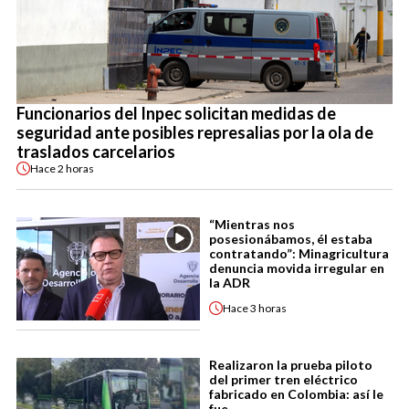
Funcionarios del Inpec solicitan medidas de
seguridad ante posibles represalias por la ola de
traslados carcelarios
Hace
2 horas
“Mientras nos
posesionábamos, él estaba
contratando”: Minagricultura
denuncia movida irregular en
la ADR
Hace
3 horas
Realizaron la prueba piloto
del primer tren eléctrico
fabricado en Colombia: así le
fue