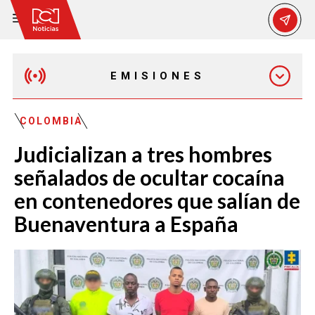
EMISIONES
EMISIÓN 12:30 PM
COLOMBIA
Judicializan a tres hombres
EMISIÓN 7:00 PM
señalados de ocultar cocaína
en contenedores que salían de
Buenaventura a España