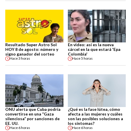
Resultado Super Astro Sol
En video: así es la nueva
HOY 8 de agosto: número y
cárcel en la que estará 'Epa
signo ganador del sorteo
Colombia'
Hace
3 horas
Hace
5 horas
ONU alerta que Cuba podría
¿Qué es la fase lútea, cómo
convertirse en una “Gaza
afecta a las mujeres y cuáles
silenciosa” por sanciones de
son las posibles soluciones a
EE. UU.
los síntomas?
Hace
6 horas
Hace
6 horas