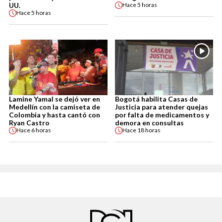
UU.
Hace
5 horas
Hace
5 horas
Lamine Yamal se dejó ver en
Bogotá habilita Casas de
Medellín con la camiseta de
Justicia para atender quejas
Colombia y hasta cantó con
por falta de medicamentos y
Ryan Castro
demora en consultas
Hace
6 horas
Hace
18 horas