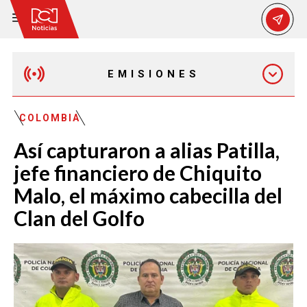
EMISIONES
MAÑANA EXPRESS
COLOMBIA
Así capturaron a alias Patilla,
EMISIÓN 12:30 PM
jefe financiero de Chiquito
Malo, el máximo cabecilla del
EMISIÓN 7:00 PM
Clan del Golfo
EMISIÓN 11:30 PM