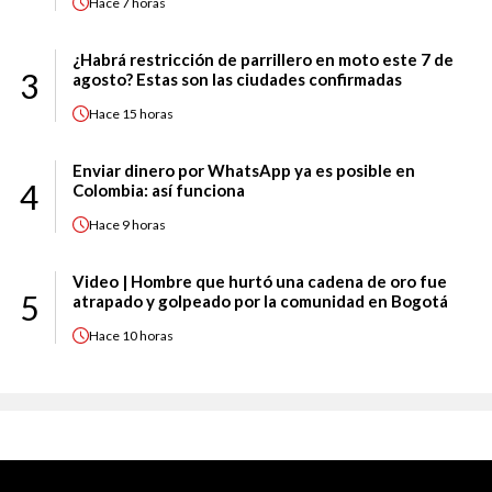
Hace
7 horas
¿Habrá restricción de parrillero en moto este 7 de
3
agosto? Estas son las ciudades confirmadas
Hace
15 horas
Enviar dinero por WhatsApp ya es posible en
4
Colombia: así funciona
Hace
9 horas
Video | Hombre que hurtó una cadena de oro fue
5
atrapado y golpeado por la comunidad en Bogotá
Hace
10 horas