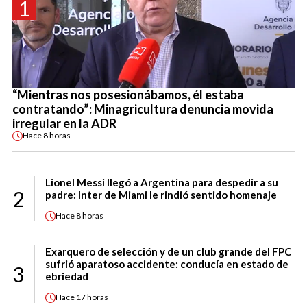
1
“Mientras nos posesionábamos, él estaba
contratando”: Minagricultura denuncia movida
irregular en la ADR
Hace
8 horas
Lionel Messi llegó a Argentina para despedir a su
2
padre: Inter de Miami le rindió sentido homenaje
Hace
8 horas
Exarquero de selección y de un club grande del FPC
sufrió aparatoso accidente: conducía en estado de
3
ebriedad
Hace
17 horas