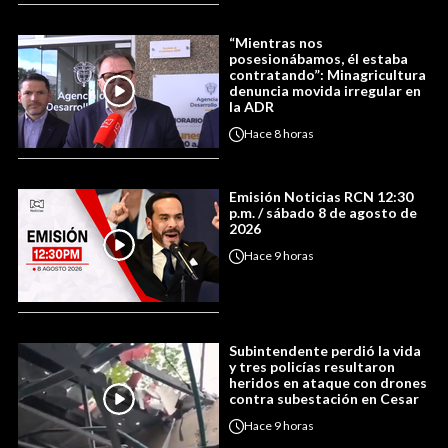
“Mientras nos
posesionábamos, él estaba
contratando”: Minagricultura
denuncia movida irregular en
la ADR
Hace
8 horas
Emisión Noticias RCN 12:30
p.m. / sábado 8 de agosto de
2026
Hace
9 horas
Subintendente perdió la vida
y tres policías resultaron
heridos en ataque con drones
contra subestación en Cesar
Hace
9 horas