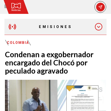
EMISIONES
MAÑANA EXPRESS
COLOMBIA
Condenan a exgobernador
EMISIÓN 12:30 PM
encargado del Chocó por
peculado agravado
EMISIÓN 7:00 PM
EMISIÓN 11:30 PM