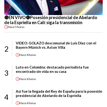
🔴EN VIVO🔴Posesión presidencial de Abelardo
de la Espriella en Cali: siga la transmisión
Hace
5 horas
VIDEO: GOLAZO descomunal de Luis Díaz con el
2
Bayern Múnich vs. Aston Villa
Hace
4 horas
Luto en Colombia: destacado periodista fue
3
encontrado sin vida en su casa
Hace
6 horas
Así fue la llegada del Rey de España para la posesión
4
presidencial de Abelardo de la Espriella
Hace
6 horas