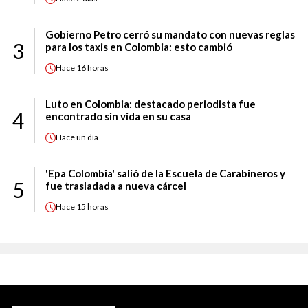
Gobierno Petro cerró su mandato con nuevas reglas
3
para los taxis en Colombia: esto cambió
Hace
16 horas
Luto en Colombia: destacado periodista fue
4
encontrado sin vida en su casa
Hace
un día
'Epa Colombia' salió de la Escuela de Carabineros y
5
fue trasladada a nueva cárcel
Hace
15 horas