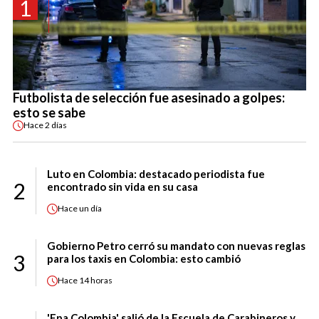
1
Futbolista de selección fue asesinado a golpes:
esto se sabe
Hace
2 días
Luto en Colombia: destacado periodista fue
2
encontrado sin vida en su casa
Hace
un día
Gobierno Petro cerró su mandato con nuevas reglas
3
para los taxis en Colombia: esto cambió
Hace
14 horas
'Epa Colombia' salió de la Escuela de Carabineros y