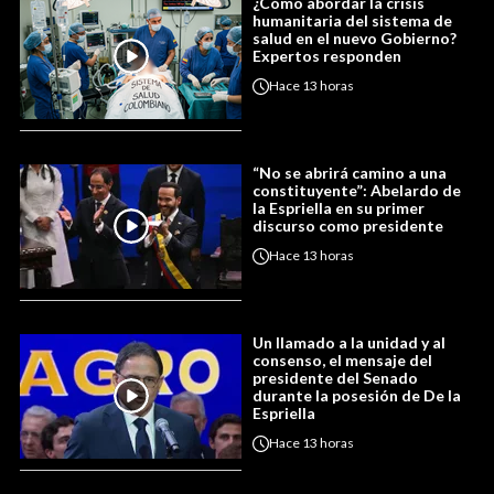
¿Cómo abordar la crisis
humanitaria del sistema de
salud en el nuevo Gobierno?
Expertos responden
Hace
13 horas
“No se abrirá camino a una
constituyente”: Abelardo de
la Espriella en su primer
discurso como presidente
Hace
13 horas
Un llamado a la unidad y al
consenso, el mensaje del
presidente del Senado
durante la posesión de De la
Espriella
Hace
13 horas