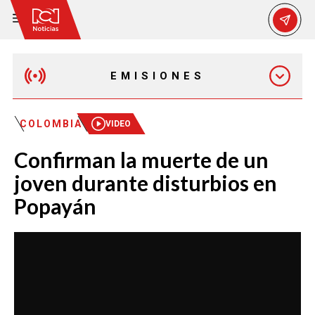
EMISIONES
EMISIÓN 12:30 PM
COLOMBIA
VIDEO
Confirman la muerte de un
EMISIÓN 7:00 PM
joven durante disturbios en
Popayán