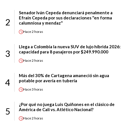
Senador Iván Cepeda denunciará penalmente a
Efraín Cepeda por sus declaraciones "en forma
2
calumniosa y mendaz"
Hace
2 horas
Llega a Colombia la nueva SUV de lujo híbrida 2026:
3
capacidad para 8 pasajeros por $249.990.000
Hace
2 horas
Más del 30% de Cartagena amaneció sin agua
4
potable por avería en tubería
Hace
3 horas
¿Por qué no juega Luis Quiñones en el clásico de
5
América de Cali vs. Atlético Nacional?
Hace
2 horas