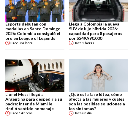
Esports debutan con
Llega a Colombia la nueva
medallas en Santo Domingo
SUV de lujo híbrida 2026:
2026: Colombia consiguió el
capacidad para 8 pasajeros
oro en League of Legends
por $249.990.000
Hace
una hora
Hace
2 horas
Lionel Messi llegó a
¿Qué es la fase lútea, cómo
Argentina para despedir a su
afecta a las mujeres y cuáles
padre: Inter de Miami le
son las posibles soluciones a
rindió sentido homenaje
los síntomas?
Hace
14 horas
Hace
un día