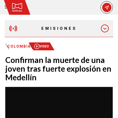
EMISIONES
EMISIÓN 12:30 PM
COLOMBIA
VIDEO
Confirman la muerte de una
EMISIÓN 7:00 PM
joven tras fuerte explosión en
Medellín