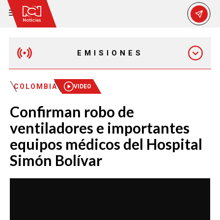
EMISIONES
MAÑANA EXPRESS
COLOMBIA
VIDEO
Confirman robo de
EMISIÓN 12:30 PM
ventiladores e importantes
equipos médicos del Hospital
EMISIÓN 7:00 PM
Simón Bolívar
EMISIÓN 11:30 PM