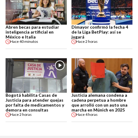
Abren becas para estudiar
Dimayor confirmó la fecha 4
inteligencia artificial en
de la Liga BetPlay: así se
México e Italia
jugará
Hace
40 minutos
Hace
2 horas
Bogotá habilita Casas de
Justicia alemana condena a
Justicia para atender quejas
cadena perpetua a hombre
por falta de medicamentos y
que arrolló con un auto una
demora en consultas
marcha en Múnich en 2025
Hace
2 horas
Hace
4 horas