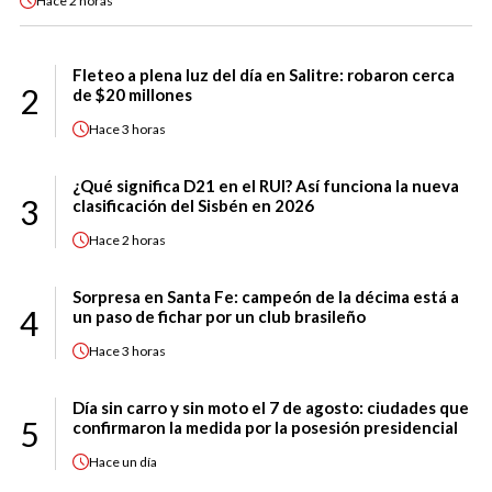
Hace
2 horas
Fleteo a plena luz del día en Salitre: robaron cerca
2
de $20 millones
Hace
3 horas
¿Qué significa D21 en el RUI? Así funciona la nueva
3
clasificación del Sisbén en 2026
Hace
2 horas
Sorpresa en Santa Fe: campeón de la décima está a
4
un paso de fichar por un club brasileño
Hace
3 horas
Día sin carro y sin moto el 7 de agosto: ciudades que
5
confirmaron la medida por la posesión presidencial
Hace
un día