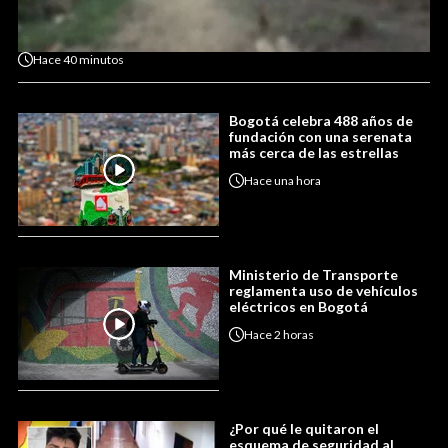
Hace
40 minutos
Bogotá celebra 488 años de
fundación con una serenata
más cerca de las estrellas
Hace
una hora
Ministerio de Transporte
reglamenta uso de vehículos
eléctricos en Bogotá
Hace
2 horas
¿Por qué le quitaron el
esquema de seguridad al