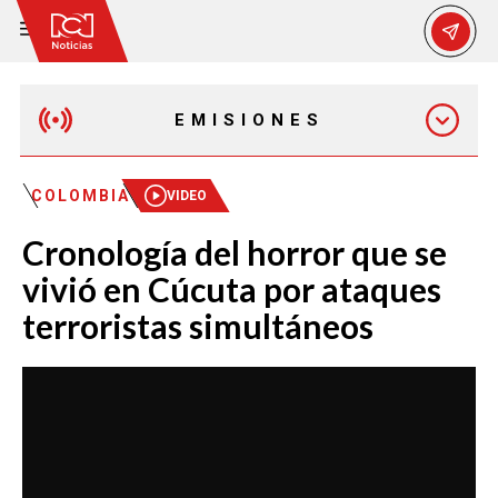
EMISIONES
MAÑANA EXPRESS
COLOMBIA
VIDEO
Cronología del horror que se
EMISIÓN 12:30 PM
vivió en Cúcuta por ataques
terroristas simultáneos
EMISIÓN 7:00 PM
EMISIÓN 11:30 PM