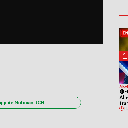
1
ABE
🔴E
Abel
app de Noticias RCN
tra
H