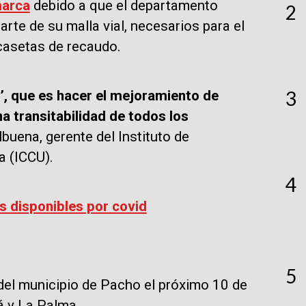
arca
debido a que el departamento
2
rte de su malla vial, necesarios para el
 casetas de recaudo.
3
’, que es hacer el mejoramiento de
a transitabilidad de todos los
lbuena, gerente del Instituto de
a (ICCU).
4
 disponibles por covid
5
 del municipio de Pacho el próximo 10 de
rá y La Palma.