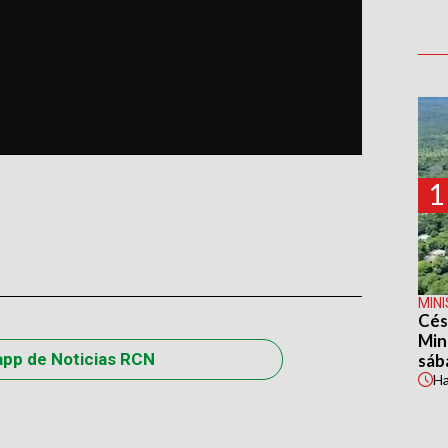
1
MIN
Cés
Min
app de Noticias RCN
sáb
H