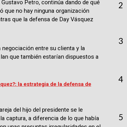
te Gustavo Petro, continúa dando de qué
2
aló que no hay ninguna organización
entras que la defensa de Day Vásquez
.
3
negociación entre su clienta y la
alan que también estarían dispuestos a
4
uez?: la estrategia de la defensa de
eja del hijo del presidente se le
5
 captura, a diferencia de lo que había
on unas presuntas irregularidades en el