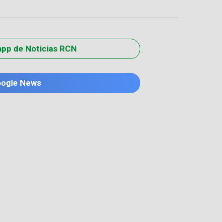
app de Noticias RCN
oogle News