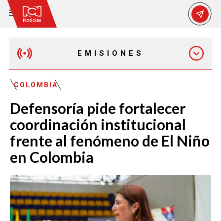
EMISIONES
MAÑANA EXPRESS
COLOMBIA
Defensoría pide fortalecer
EMISIÓN 12:30 PM
coordinación institucional
frente al fenómeno de El Niño
EMISIÓN 7:00 PM
en Colombia
EMISIÓN 11:30 PM