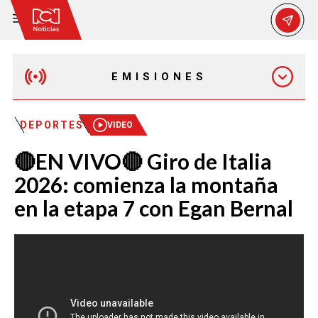
EMISIONES
MAÑANA EXPRESS
DEPORTES
VIDEO
🔴EN VIVO🔴 Giro de Italia
EMISIÓN 12:30 PM
2026: comienza la montaña
en la etapa 7 con Egan Bernal
EMISIÓN 7:00 PM
EMISIÓN 11:30 PM