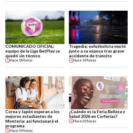
COMUNICADO OFICIAL:
Tragedia: exfutbolista murió
equipo de la Liga BetPlay se
junto a su esposa tras grave
quedó sin técnico
accidente de tránsito
Hace
18 horas
Hace
19 horas
Corea y Japón esperan a los
¿Cuándo es la Feria Belleza y
mejores estudiantes de
Salud 2026 en Corferias?
Montería: así funcionará el
Hace
20 horas
programa
Hace
19 horas