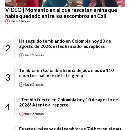
VIDEO | Momento en el que rescatan a niña que
había quedado entre los escombros en Cali
Hace
6 horas
Ha seguido temblando en Colombia hoy 10 de
2
agosto de 2026: estas han sido las réplicas
Hace
2 horas
Temblor en Colombia habría dejado más de 110
3
muertos: balance de la tragedia
Hace
5 horas
¡Tembló fuerte en Colombia hoy 10 de agosto de
4
2026! Atento al reporte
Hace
7 horas
Fuertes imágenes del temblor de 7,4 hoy en el país: