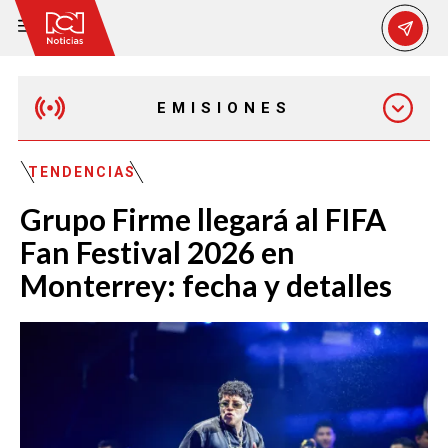
EMISIONES
MAÑANA EXPRESS
TENDENCIAS
Grupo Firme llegará al FIFA
EMISIÓN 12:30 PM
Fan Festival 2026 en
Monterrey: fecha y detalles
EMISIÓN 7:00 PM
EMISIÓN 11:30 PM