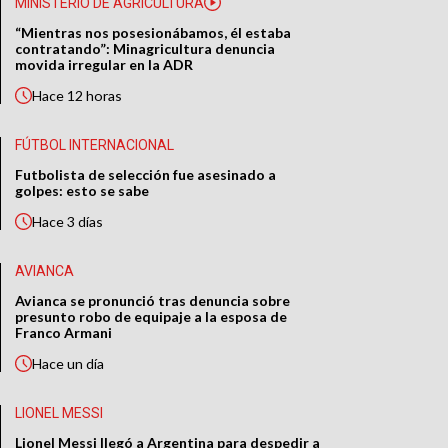
MINISTERIO DE AGRICULTURA
“Mientras nos posesionábamos, él estaba
contratando”: Minagricultura denuncia
movida irregular en la ADR
Hace
12 horas
FÚTBOL INTERNACIONAL
Futbolista de selección fue asesinado a
golpes: esto se sabe
Hace
3 días
AVIANCA
Avianca se pronunció tras denuncia sobre
presunto robo de equipaje a la esposa de
Franco Armani
Hace
un día
LIONEL MESSI
Lionel Messi llegó a Argentina para despedir a