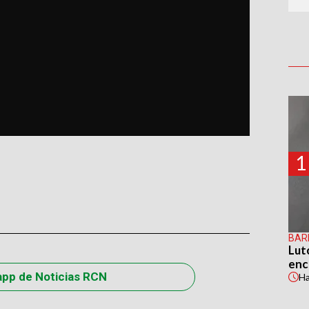
1
BAR
Lut
enc
app de Noticias RCN
H