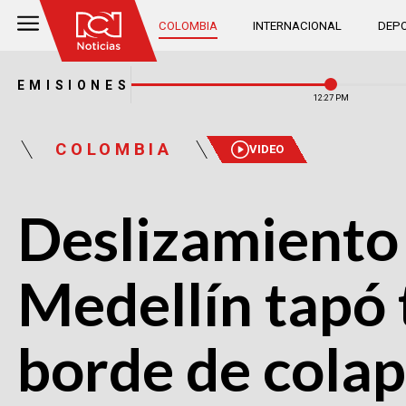
COLOMBIA
INTERNACIONAL
DEPO
EMISIONES
12:27 PM
COLOMBIA
VIDEO
Deslizamiento e
Medellín tapó t
borde de colap