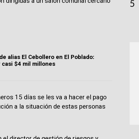
on dirigidas a un salón comunal cercano
5
.
de alias El Cebollero en El Poblado:
 casi $4 mil millones
meros 15 días se les va a hacer el pago
ución a la situación de estas personas
 el director de gestión de riesgos y