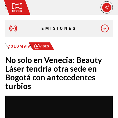
EMISIONES
EMISIÓN 12:30 PM
COLOMBIA
VIDEO
No solo en Venecia: Beauty
EMISIÓN 7:00 PM
Láser tendría otra sede en
Bogotá con antecedentes
turbios