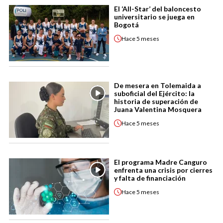
El ‘All-Star’ del baloncesto
universitario se juega en
Bogotá
Hace
5 meses
De mesera en Tolemaida a
suboficial del Ejército: la
historia de superación de
Juana Valentina Mosquera
Hace
5 meses
El programa Madre Canguro
enfrenta una crisis por cierres
y falta de financiación
Hace
5 meses