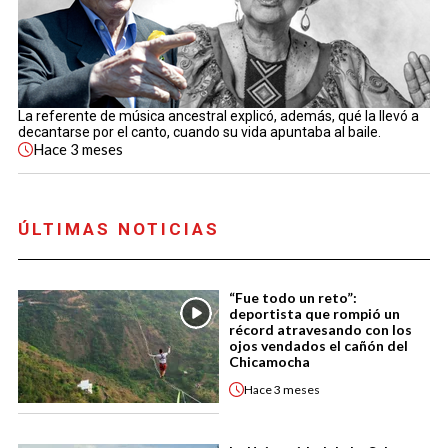
La referente de música ancestral explicó, además, qué la llevó a
decantarse por el canto, cuando su vida apuntaba al baile.
Hace
3 meses
ÚLTIMAS NOTICIAS
“Fue todo un reto”:
deportista que rompió un
récord atravesando con los
ojos vendados el cañón del
Chicamocha
Hace
3 meses