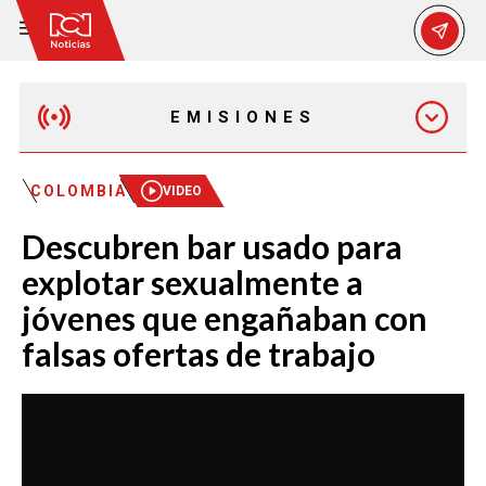
EMISIONES
EMISIÓN 12:30 PM
COLOMBIA
VIDEO
Descubren bar usado para
EMISIÓN 7:00 PM
explotar sexualmente a
jóvenes que engañaban con
falsas ofertas de trabajo