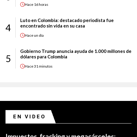
Hace
16 horas
Luto en Colombia: destacado periodista fue
4
encontrado sin vida en su casa
Hace
un día
Gobierno Trump anuncia ayuda de 1.000 millones de
5
dólares para Colombia
Hace
31 minutos
EN VIDEO
Impuestos, fracking y megacárceles: