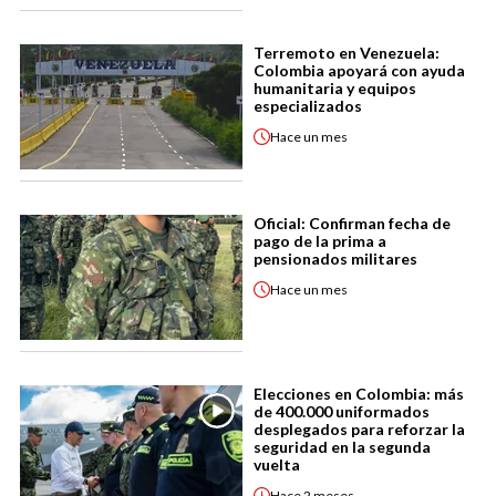
Terremoto en Venezuela:
Colombia apoyará con ayuda
humanitaria y equipos
especializados
Hace
un mes
Oficial: Confirman fecha de
pago de la prima a
pensionados militares
Hace
un mes
Elecciones en Colombia: más
de 400.000 uniformados
desplegados para reforzar la
seguridad en la segunda
vuelta
Hace
2 meses