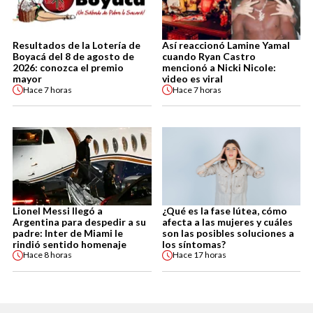
Resultados de la Lotería de
Así reaccionó Lamine Yamal
Boyacá del 8 de agosto de
cuando Ryan Castro
2026: conozca el premio
mencionó a Nicki Nicole:
mayor
video es viral
Hace
7 horas
Hace
7 horas
Lionel Messi llegó a
¿Qué es la fase lútea, cómo
Argentina para despedir a su
afecta a las mujeres y cuáles
padre: Inter de Miami le
son las posibles soluciones a
rindió sentido homenaje
los síntomas?
Hace
8 horas
Hace
17 horas