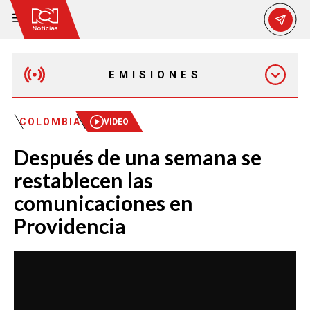
EMISIONES
EMISIÓN 12:30 PM
COLOMBIA
VIDEO
Después de una semana se
EMISIÓN 7:00 PM
restablecen las
comunicaciones en
Providencia